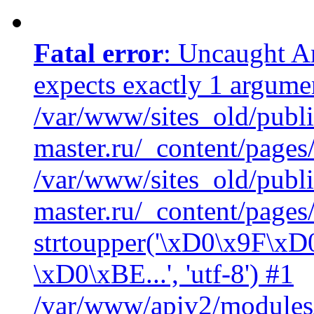
Fatal error
: Uncaught A
expects exactly 1 argumen
/var/www/sites_old/publi
master.ru/_content/pages
/var/www/sites_old/publi
master.ru/_content/pages
strtoupper('\xD0\x9F\
\xD0\xBE...', 'utf-8') #1
/var/www/apiv2/modules/